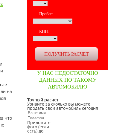
ск
Пробег:
КПП:
ки
ки
У НАС НЕДОСТАТОЧНО
ДАННЫХ ПО ТАКОМУ
осле
АВТОМОБИЛЮ
или на
ной
Точный расчет
Узнайте за сколько вы можете
продать свой автомобиль сегодня
е! Что
Приложите
не
фото (если
есть) до