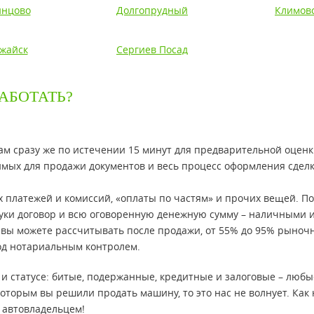
нцово
Долгопрудный
Климов
жайск
Сергиев Посад
АБОТАТЬ?
м сразу же по истечении 15 минут для предварительной оцен
мых для продажи документов и весь процесс оформления сдел
х платежей и комиссий, «оплаты по частям» и прочих вещей. П
уки договор и всю оговоренную денежную сумму – наличными 
ую вы можете рассчитывать после продажи, от 55% до 95% рыноч
од нотариальным контролем.
 статусе: битые, подержанные, кредитные и залоговые – любы
 которым вы решили продать машину, то это нас не волнует. Как 
 автовладельцем!