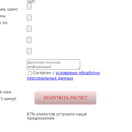
5шт.:
кам, шанс
ины
у по
Согласен с
условиями обработки
персональных данных
те нам
5 минут.
87% клиентов устроило наше
предложение