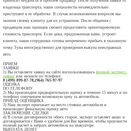
приносит неудобств и проблем продавцу. После получения заявки от
владельца транспорта, наши специалисты незамедлительно
приступают к ее обработке. В случае возникновения вопросов мы
звоним своему клиенту для их устранения. После общения с
продавцом наш оценщик сможет предоставить ориентировочную
стоимость транспорта. Если цена, предложенная нами, устроит
клиента, наши сотрудники готовы непременно прибыть в указанную
точку Тулы непосредственно для проведения выкупа неисправных
авто.
ПРИЕМ
ЗАЯВКИ
1)
Вы оставляете заявку на сайте воспользовавшись
формой экспресс-
заявки
или звоните по телефону:
8 (499) 899-87-78,(964) 765-97-97
ОЦЕНКА
ПО ТЕЛЕФОНУ
2)
Мы производим предварительную оценку в течение 15 минут и по
телефону озвучиваем возможную цену за автомобиль.
ПРИЕЗД ОЦЕНЩИКА
3)
Наш эксперт приезжает на место стоянки автомобиля и
производит финальную оценку авто.
ЗАКЛЮЧЕНИЕ СДЕЛКИ
4)
В случае договоренности обеих сторон, эксперт оставляет аванс и
договаривается с Вами о удобном для Вас времени, чтобы произвести
полный расчет и забрать автомобиль на эвакуаторе.
ВЫПЛАТА ДЕНЕГ