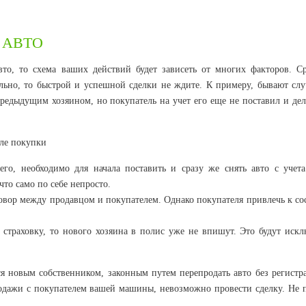
 АВТО
то, то схема ваших действий будет зависеть от многих факторов. Ср
тельно, то быстрой и успешной сделки не ждите. К примеру, бывают слу
предыдущим хозяином, но покупатель на учет его еще не поставил и дел
о, необходимо для начала поставить и сразу же снять авто с учета.
что само по себе непросто.
говор между продавцом и покупателем. Однако покупателя привлечь к с
страховку, то нового хозяина в полис уже не впишут. Это будут искл
тся новым собственником, законным путем перепродать авто без регист
родажи с покупателем вашей машины, невозможно провести сделку. Не 