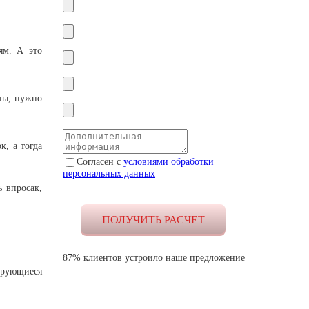
ям. А это
ьны, нужно
к, а тогда
Согласен с
условиями обработки
персональных данных
ь впросак,
87% клиентов устроило наше предложение
зирующиеся