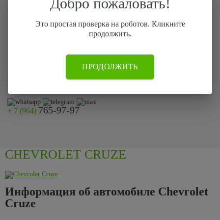
Добро пожаловать!
Если по каким-то причинам Вы не смогли оставить заявку на сайте
позвоните нам по телефону:
Это простая проверка на роботов. Кликните
продолжить.
765-97-97
+ 7 (964)
899-87-78
+ 7 (499)
ПРОДОЛЖИТЬ
или просто отправьте фото автомобиля на
WhatsApp, Telegram,
Max
765-97-97
+ 7 (964)
CHEVROLET CRUZE
Информация об автомобиле Chevrolet
Cruze